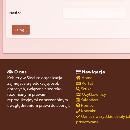
Hasło:
O nas
Nawigacja
Kobiety w Sieci to organizacja
Home
zajmująca się edukacją, osób
Portal
dorosłych, związaną z szeroko
Szukaj
rozumianymi prawami
Użytkownicy
reprodukcyjnymi ze szczególnym
Kalendarz
uwzględnieniem prawa do aborcji.
Pomoc
Kontakt
Oznacz wszystkie działy ja
przeczytane