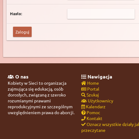
Hasło:
O nas
Nawigacja
Kobiety w Sieci to organizacja
Home
zajmująca się edukacją, osób
Portal
dorosłych, związaną z szeroko
Szukaj
rozumianymi prawami
Użytkownicy
reprodukcyjnymi ze szczególnym
Kalendarz
uwzględnieniem prawa do aborcji.
Pomoc
Kontakt
Oznacz wszystkie działy ja
przeczytane