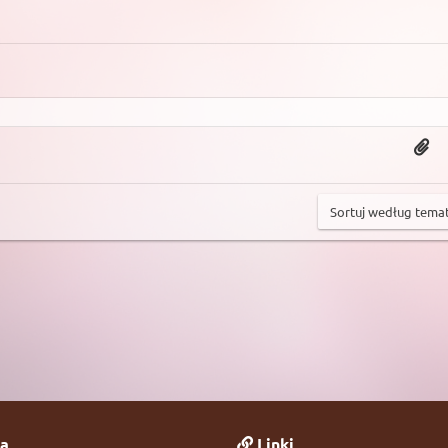
a
Linki