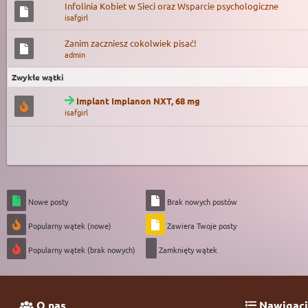
Infolinia Kobiet w Sieci oraz Wsparcie psychologiczne
isafgirl
Zanim zaczniesz cokolwiek pisać!
admin
Zwykłe wątki
Implant Implanon NXT, 68 mg
isafgirl
Nowe posty
Brak nowych postów
Popularny wątek (nowe)
Zawiera Twoje posty
Popularny wątek (brak nowych)
Zamknięty wątek
O nas
Nawigacj