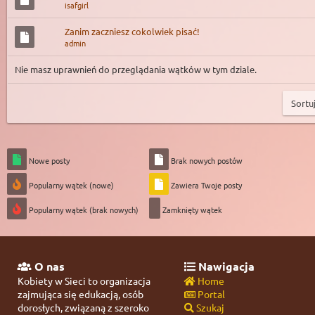
isafgirl
Zanim zaczniesz cokolwiek pisać!
admin
Nie masz uprawnień do przeglądania wątków w tym dziale.
Nowe posty
Brak nowych postów
Popularny wątek (nowe)
Zawiera Twoje posty
Popularny wątek (brak nowych)
Zamknięty wątek
O nas
Nawigacja
Kobiety w Sieci to organizacja
Home
zajmująca się edukacją, osób
Portal
dorosłych, związaną z szeroko
Szukaj