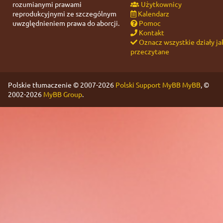
rozumianymi prawami
Użytkownicy
reprodukcyjnymi ze szczególnym
Kalendarz
uwzględnieniem prawa do aborcji.
Pomoc
Kontakt
Oznacz wszystkie działy ja
przeczytane
Polskie tłumaczenie © 2007-2026
Polski Support MyBB
MyBB
, ©
2002-2026
MyBB Group
.