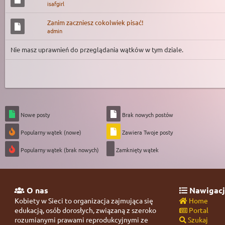
isafgirl
Zanim zaczniesz cokolwiek pisać!
admin
Nie masz uprawnień do przeglądania wątków w tym dziale.
Nowe posty
Brak nowych postów
Popularny wątek (nowe)
Zawiera Twoje posty
Popularny wątek (brak nowych)
Zamknięty wątek
O nas
Nawigacj
Kobiety w Sieci to organizacja zajmująca się
Home
edukacją, osób dorosłych, związaną z szeroko
Portal
rozumianymi prawami reprodukcyjnymi ze
Szukaj