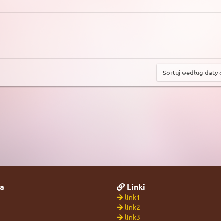
a
Linki
link1
link2
link3