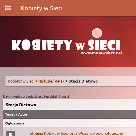
Kobiety w Sieci
Kobiety w Sieci
Na luzie/ Relax
Stacja Dietowo
Użytkownicy przeglądający ten dział: 1 gości
Stacja Dietowo
Temat
/
Autor
Ogłoszenia
Infolinia Kobiet w Sieci oraz Wsparcie psychologiczne