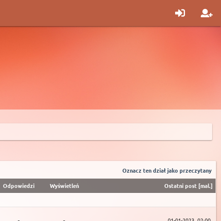
Oznacz ten dział jako przeczytany
Odpowiedzi
Wyświetleń
Ostatni post
[
mal.
]
-
-
01-01-2023, 02:00