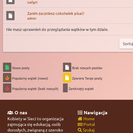
isafgirl
Zanim zaczniesz cokolwiek pisać!
admin
Nie masz uprawnień do przeglądania wątków w tym dziale.
Nowe posty
Brak nowych postów
Popularny wątek (nowe)
Zawiera Twoje posty
Popularny wątek (brak nowych)
Zamknięty wątek
O nas
Nawigacja
Kobiety w Sieci to organizacja
Home
zajmująca się edukacją, osób
Portal
dorosłych, związaną z szeroko
Szukaj