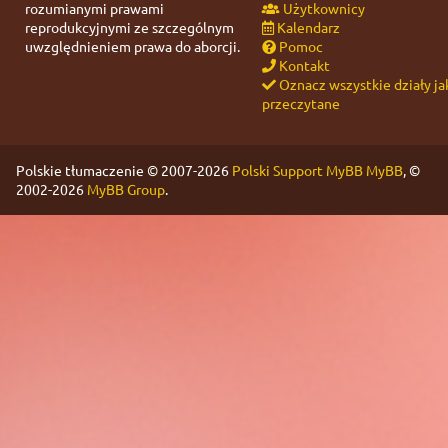
rozumianymi prawami
Użytkownicy
reprodukcyjnymi ze szczególnym
Kalendarz
uwzględnieniem prawa do aborcji.
Pomoc
Kontakt
Oznacz wszystkie działy ja
przeczytane
Polskie tłumaczenie © 2007-2026
Polski Support MyBB
MyBB
, ©
2002-2026
MyBB Group
.