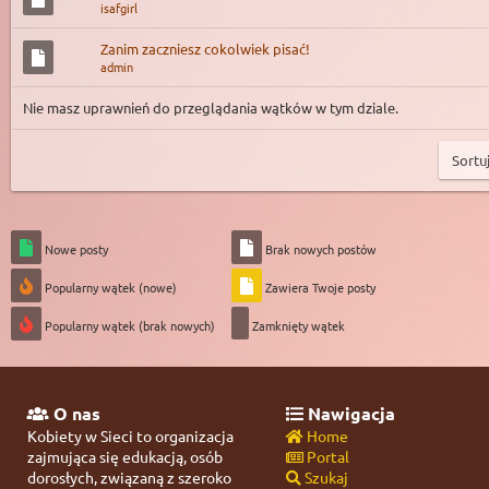
isafgirl
Zanim zaczniesz cokolwiek pisać!
admin
Nie masz uprawnień do przeglądania wątków w tym dziale.
Nowe posty
Brak nowych postów
Popularny wątek (nowe)
Zawiera Twoje posty
Popularny wątek (brak nowych)
Zamknięty wątek
O nas
Nawigacja
Kobiety w Sieci to organizacja
Home
zajmująca się edukacją, osób
Portal
dorosłych, związaną z szeroko
Szukaj