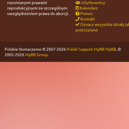
rozumianymi prawami
Użytkownicy
reprodukcyjnymi ze szczególnym
Kalendarz
uwzględnieniem prawa do aborcji.
Pomoc
Kontakt
Oznacz wszystkie działy ja
przeczytane
Polskie tłumaczenie © 2007-2026
Polski Support MyBB
MyBB
, ©
2002-2026
MyBB Group
.