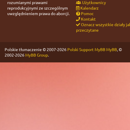
rozumianymi prawami
Użytkownicy
reprodukcyjnymi ze szczególnym
Kalendarz
uwzględnieniem prawa do aborcji.
Pomoc
Kontakt
Oznacz wszystkie działy ja
przeczytane
Polskie tłumaczenie © 2007-2026
Polski Support MyBB
MyBB
, ©
2002-2026
MyBB Group
.