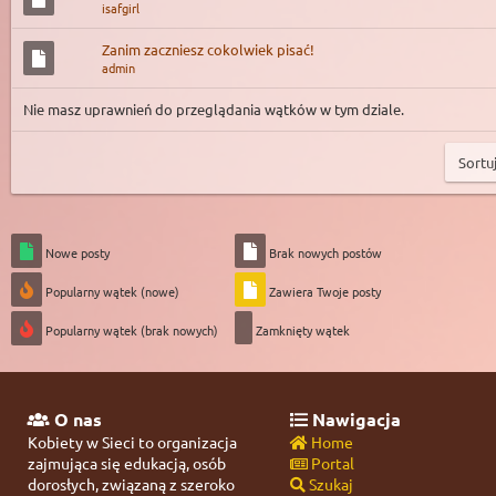
isafgirl
Zanim zaczniesz cokolwiek pisać!
admin
Nie masz uprawnień do przeglądania wątków w tym dziale.
Nowe posty
Brak nowych postów
Popularny wątek (nowe)
Zawiera Twoje posty
Popularny wątek (brak nowych)
Zamknięty wątek
O nas
Nawigacja
Kobiety w Sieci to organizacja
Home
zajmująca się edukacją, osób
Portal
dorosłych, związaną z szeroko
Szukaj