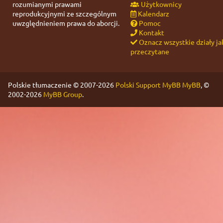
rozumianymi prawami
Użytkownicy
reprodukcyjnymi ze szczególnym
Kalendarz
uwzględnieniem prawa do aborcji.
Pomoc
Kontakt
Oznacz wszystkie działy ja
przeczytane
Polskie tłumaczenie © 2007-2026
Polski Support MyBB
MyBB
, ©
2002-2026
MyBB Group
.