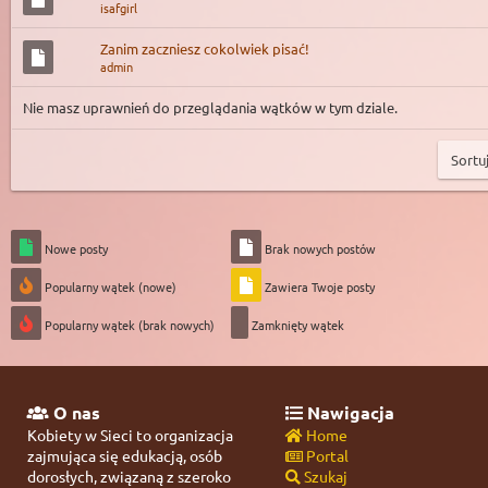
isafgirl
Zanim zaczniesz cokolwiek pisać!
admin
Nie masz uprawnień do przeglądania wątków w tym dziale.
Nowe posty
Brak nowych postów
Popularny wątek (nowe)
Zawiera Twoje posty
Popularny wątek (brak nowych)
Zamknięty wątek
O nas
Nawigacja
Kobiety w Sieci to organizacja
Home
zajmująca się edukacją, osób
Portal
dorosłych, związaną z szeroko
Szukaj