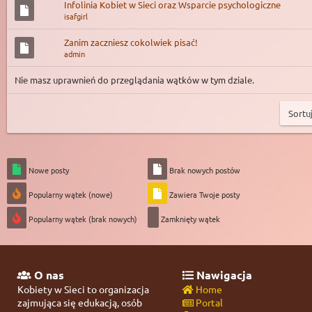
Infolinia Kobiet w Sieci oraz Wsparcie psychologiczne
isafgirl
Zanim zaczniesz cokolwiek pisać!
admin
Nie masz uprawnień do przeglądania wątków w tym dziale.
Nowe posty
Brak nowych postów
Popularny wątek (nowe)
Zawiera Twoje posty
Popularny wątek (brak nowych)
Zamknięty wątek
O nas
Nawigacja
Kobiety w Sieci to organizacja
Home
zajmująca się edukacją, osób
Portal