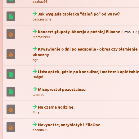
aaahaa98
Jak wygląda tabletka "dzień po" od WHW?
pani.matcha
Koncert głupoty. Aborcja a później Ellaone
(Stron:
1
2
Mama1990
Krwawienie 6 dni po escapelle - okres czy plamienie
uboczny
ogr
Lista aptek, gdzie po konsultacji możesz kupić tabl
isafgirl
Misoprostol pozostalosci
taboret
Na czarną godzinę.
Mija
Novynette, antybiotyk i EllaOne
anonim93