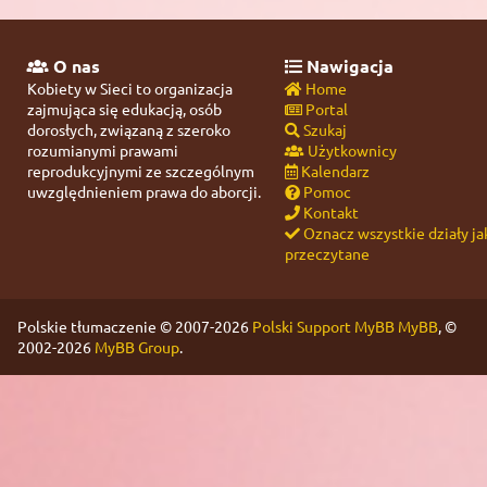
O nas
Nawigacja
Kobiety w Sieci to organizacja
Home
zajmująca się edukacją, osób
Portal
dorosłych, związaną z szeroko
Szukaj
rozumianymi prawami
Użytkownicy
reprodukcyjnymi ze szczególnym
Kalendarz
uwzględnieniem prawa do aborcji.
Pomoc
Kontakt
Oznacz wszystkie działy ja
przeczytane
Polskie tłumaczenie © 2007-2026
Polski Support MyBB
MyBB
, ©
2002-2026
MyBB Group
.