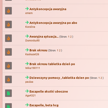
Antykoncepcja awaryjna
emem
Antykoncepcja awaryjna po abo
Koralina
Awaryjna sytuacja...
(Stron:
1
2
)
Dominika90
Brak okresu
(Stron:
1
2
)
Kaskazet26
Brak okresu tabletka dzień po
Wika190111
Dziewczyny pomocy , tabletka dzien po
(Stron:
1
2
)
paulaa
Escapelle skutki uboczne
Aga4321
Escapelle, beta hcg