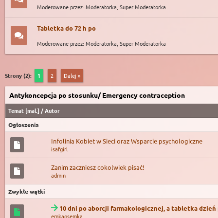
Moderowane przez: Moderatorka, Super Moderatorka
Tabletka do 72 h po
Moderowane przez: Moderatorka, Super Moderatorka
Strony (2):
1
2
Dalej »
Antykoncepcja po stosunku/ Emergency contraception
Temat
[
mal.
]
/
Autor
Ogłoszenia
Infolinia Kobiet w Sieci oraz Wsparcie psychologiczne
isafgirl
Zanim zaczniesz cokolwiek pisać!
admin
Zwykłe wątki
10 dni po aborcji farmakologicznej, a tabletka dzień
emkaosemka