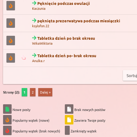
Pęknięcie podczas owulacji
Kaczunia
pęknięta prezerwatywa podczas miesiączki
ksylofon.22
Tabletka dzień po brak okresu
WikaWiktoria
Tabletka dzień po- brak okresu
Anulka.r
Strony (2):
1
2
Dalej »
Nowe posty
Brak nowych postów
Popularny wątek (nowe)
Zawiera Twoje posty
Popularny wątek (brak nowych)
Zamknięty wątek