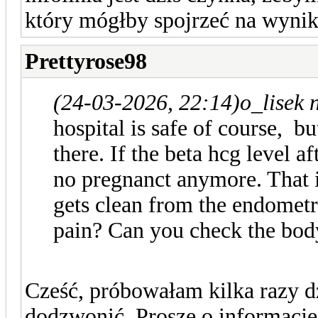
który mógłby spojrzeć na wynik
Prettyrose98
(24-03-2026, 22:14)
o_lisek 
hospital is safe of course, bu
there. If the beta hcg level a
no pregnanct anymore. That i
gets clean from the endomet
pain? Can you check the bod
Cześć, próbowałam kilka razy dz
dodzwonić. Proszę o informację