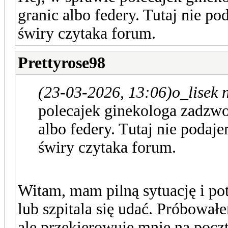
granic albo federy. Tutaj nie p
świry czytaka forum.
Prettyrose98
(23-03-2026, 13:06)
o_lisek 
polecajek ginekologa zadzwoń
albo federy. Tutaj nie podaj
świry czytaka forum.
Witam, mam pilną sytuację i pot
lub szpitala się udać. Próbował
ale przekierowuje mnie na pocz