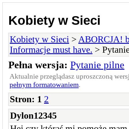
Kobiety w Sieci
Kobiety w Sieci
>
ABORCJA! bie
Informacje must have.
> Pytanie
Pełna wersja:
Pytanie pilne
Aktualnie przeglądasz uproszczoną wers
pełnym formatowaniem
.
Stron:
1
2
Dylon12345
Hej czy któraś mi pomoże mam j