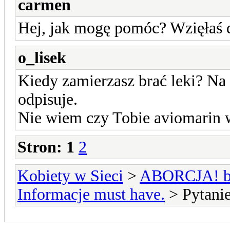
carmen
Hej, jak mogę pomóc? Wzięłaś d
o_lisek
Kiedy zamierzasz brać leki? Na 
odpisuje.
Nie wiem czy Tobie aviomarin w
Stron:
1
2
Kobiety w Sieci
>
ABORCJA! bie
Informacje must have.
> Pytanie