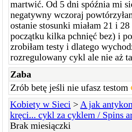
martwić. Od 5 dni spóźnia mi się
negatywny wczoraj powtórzyłam
ostanie stosunki miałam 21 i 28
początku kilka pchnięć bez) i 
zrobiłam testy i dlatego wycho
rozregulowany cykl ale nie aż ta
Zaba
Zrób betę jeśli nie ufasz testom
Kobiety w Sieci
>
A jak antykon
kręci... cykl za cyklem / Spins a
Brak miesiączki