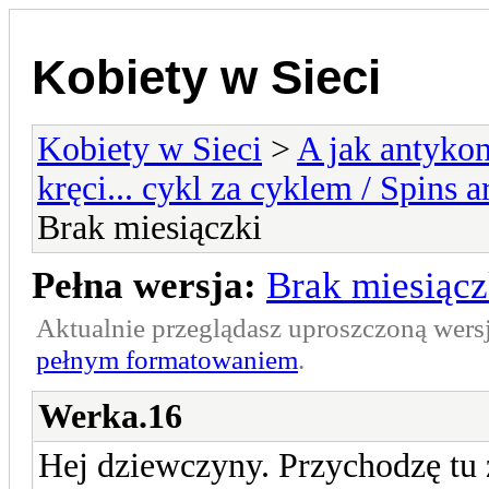
Kobiety w Sieci
Kobiety w Sieci
>
A jak antykon
kręci... cykl za cyklem / Spins a
Brak miesiączki
Pełna wersja:
Brak miesiącz
Aktualnie przeglądasz uproszczoną wers
pełnym formatowaniem
.
Werka.16
Hej dziewczyny. Przychodzę tu 