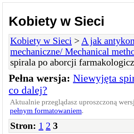
Kobiety w Sieci
Kobiety w Sieci
>
A jak antykon
mechaniczne/ Mechanical meth
spirala po aborcji farmakologicz
Pełna wersja:
Niewyjęta spi
co dalej?
Aktualnie przeglądasz uproszczoną wers
pełnym formatowaniem
.
Stron:
1
2
3