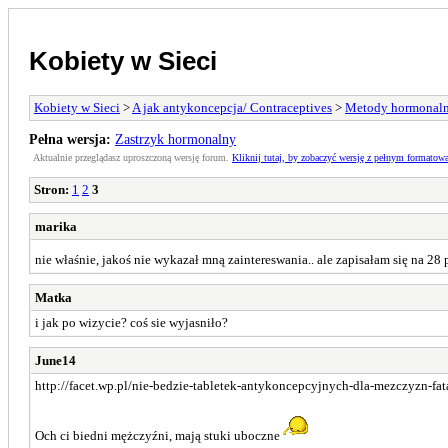
Kobiety w Sieci
Kobiety w Sieci
>
A jak antykoncepcja/ Contraceptives
>
Metody hormonaln
Pełna wersja:
Zastrzyk hormonalny
Aktualnie przeglądasz uproszczoną wersję forum.
Kliknij tutaj, by zobaczyć wersję z pełnym formatow
Stron:
1
2
3
marika
nie właśnie, jakoś nie wykazał mną zaintereswania.. ale zapisałam się na 2
Matka
i jak po wizycie? coś sie wyjasniło?
June14
http://facet.wp.pl/nie-bedzie-tabletek-antykoncepcyjnych-dla-mezczyzn-
Och ci biedni mężczyźni, mają stuki uboczne