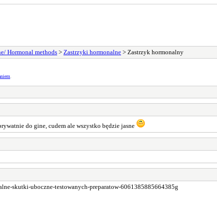
e/ Hormonal methods
>
Zastrzyki hormonalne
> Zastrzyk hormonalny
aniem
.
8 prywatnie do gine, cudem ale wszystko będzie jasne
fatalne-skutki-uboczne-testowanych-preparatow-6061385885664385g