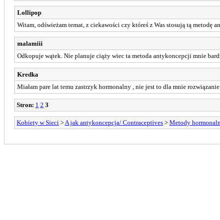
Lollipop
Witam, odświeżam temat, z ciekawości czy któreś z Was stosują tą metodę a
malamiii
Odkopuje wątek. Nie planuje ciąży wiec ta metoda antykoncepcji mnie bardzo
Kredka
Miałam pare lat temu zastrzyk hormonalny , nie jest to dla mnie rozwiązani
Stron:
1
2
3
Kobiety w Sieci
>
A jak antykoncepcja/ Contraceptives
>
Metody hormonaln