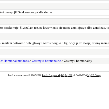
ntykoncepcji? Szukam czegoś dla siebie..
 przekonuje. Slyszalam tez, ze krwawienie sie moze zmniejszyc albo zaniknac, to 
e / maiłam potworne bóle głowy i wzrost wagi o 8 kg/ więc ja ze swojej strony mam 
e/ Hormonal methods
>
Zastrzyki hormonalne
> Zastrzyk hormonalny
Polskie tłumaczenie © 2007-2026
Polski Support MyBB
MyBB
, © 2002-2026
MyBB Group